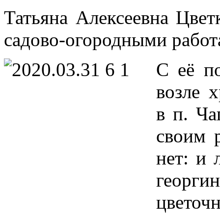
Татьяна Алексеевна Цвет
садово-огородными работ
С её п
возле 
в п. Ча
своим 
нет: и 
георги
цветоч