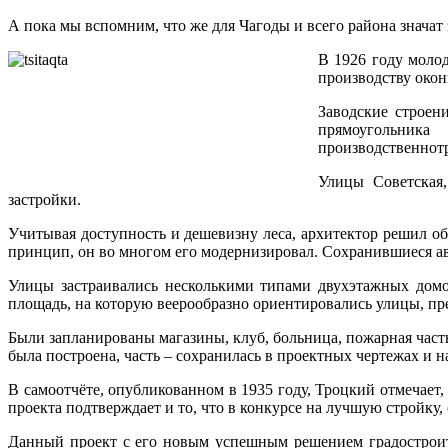
А пока мы вспомним, что же для Чагоды и всего района знача
В 1926 году моло
производству окон
Заводские строен
прямоугольник
производственнот
Улицы Советская,
застройки.
Учитывая доступность и дешевизну леса, архитектор решил об
принцип, он во многом его модернизировал. Сохранившиеся а
Улицы застраивались несколькими типами двухэтажных домо
площадь, на которую веерообразно ориентировались улицы, пре
Были запланированы магазины, клуб, больница, пожарная часть
была построена, часть ‒ сохранилась в проектных чертежах и н
В самоотчёте, опубликованном в 1935 году, Троцкий отмечает,
проекта подтверждает и то, что в конкурсе на лучшую стройк
Данный проект с его новым успешным решением градостроите