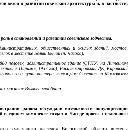
й вехой в развитии советской архитектуры и, в частности,
оль в становлении и развитии советского зодчества.
дминистративных, общественных и жилых зданий, мостов,
лок в местечке Белый Бычок (п. Чагода).
 880 человек, административное здание (ОГПУ) на Литейном
ехники в Париже, 1937 год), Василеостровский ДК, Кировский
ворческого пути мастера явился Дом Советов на Московском
ких мостках Волкова кладбища.
истрации района обсуждали возможности популяризации
й в едином комплексе создал в Чагоде проект стекольного
тов культурного наследия Вологодской области внесены