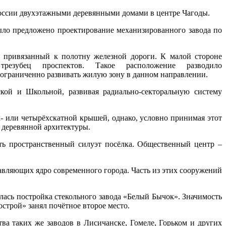
 России двухэтажными деревянными домами в центре Чагоды.
ло предложено проектирование механизированного завода по
 привязанный к полотну железной дороги. К малой стороне
резубец проспектов. Такое расположение разводило
ограниченно развивать жилую зону в данном направлении.
кой и Школьной, развивая радиально-секторальную систему
х- или четырёхскатной крышей, однако, условно принимая этот
 деревянной архитектуры.
ть пространственный силуэт посёлка. Общественный центр –
тавляющих ядро современного города. Часть из этих сооружений
илась постройка стекольного завода «Белый Бычок». Значимость
строй» занял почётное второе место.
а таких же заводов в Лисичанске, Гомеле, Горьком и других