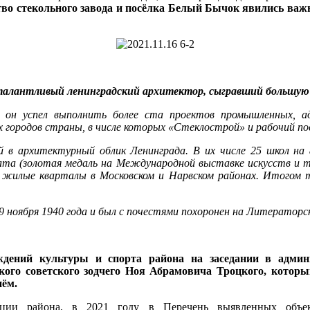
во стекольного завода и посёлка Белый Бычок явились важно
 талантливый ленинградский архитектор, сыгравший большую р
 он успел выполнить более ста проектов промышленных, а
городов страны, в числе которых «Стеклострой» и рабочий посе
й в архитектурный облик Ленинграда. В их числе 25 школ на
ната (золотая медаль на Международной выставке искусств и т
 жилые кварталы в Московском и Нарвском районах. Итогом т
19 ноября 1940 года и был с почестями похоронен на Литераторс
ждений культуры и спорта района на заседании в админ
кого советского зодчего Ноя Абрамовича Троцкого, которы
нём.
ации района, в 2021 году в Перечень выявленных объек