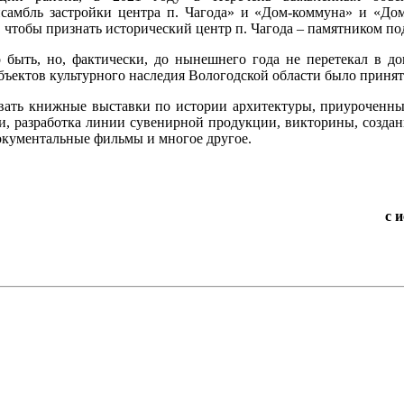
нсамбль застройки центра п. Чагода» и «Дом-коммуна» и «Д
, чтобы признать исторический центр п. Чагода – памятником п
 быть, но, фактически, до нынешнего года не перетекал в док
ъектов культурного наследия Вологодской области было принят
овать книжные выставки по истории архитектуры, приуроченны
, разработка линии сувенирной продукции, викторины, создани
окументальные фильмы и многое другое.
с 