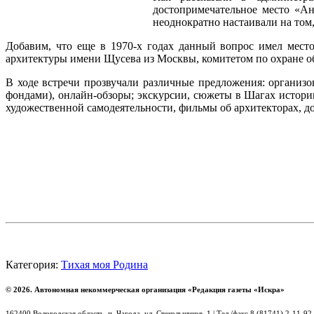
достопримечательное место «А
неоднократно настаивали на том
Добавим, что еще в 1970-х годах данный вопрос имел место
архитектуры имени Щусева из Москвы, комитетом по охране об
В ходе встречи прозвучали различные предложения: организ
фондами), онлайн-обзоры; экскурсии, сюжеты в Шагах истории
художественной самодеятельности, фильмы об архитекторах, д
Категория:
Тихая моя Родина
© 2026. Автономная некоммерческая организация «Редакция газеты «Искра»
162400 Вологодская область, п. Чагода, ул. Стекольщиков, 1 | Тел./факс 8 (81741) 2-11-92