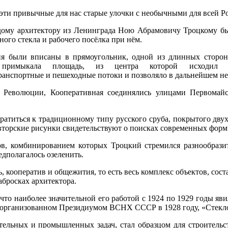
т эти привычные для нас старые улочки с необычными для всей
дому архитектору из Ленинграда Ною Абрамовичу Троцкому бы
ного стекла и рабочего посёлка при нём.
ия были вписаны в прямоугольник, одной из длинных сторон
а примыкала площадь, из центра которой исходил т
ранспортные и пешеходные потоки и позволяло в дальнейшем не
 Революции, Кооперативная соединялись улицами Первомайс
ратиться к традиционному типу русского сруба, покрытого дву
вторские рисунки свидетельствуют о поисках современных форм
в, комбинированием которых Троцкий стремился разнообрази
дполагалось озеленить.
, кооператив и общежития, то есть весь комплекс объектов, сос
абросках архитектора.
 что наиболее значительной его работой с 1924 по 1929 годы яв
у, организованном Президиумом ВСНХ СССР в 1928 году, «Стекло
льных и промышленных задач, стал образцом для строительств