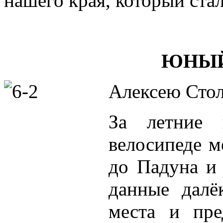
нашего края, который стал
ЮНЫЙ
Алексею Столя
За летние 
велосипеде м
до Падуна и
данные далё
места и пре