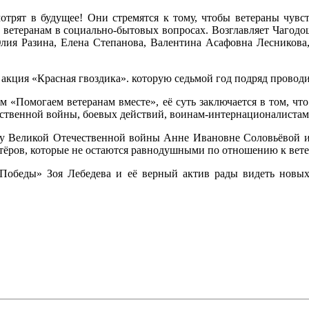
трят в будущее! Они стремятся к тому, чтобы ветераны чувст
ветеранам в социально-бытовых вопросах. Возглавляет Чагодо
Юлия Разина, Елена Степанова, Валентина Асафовна Лесников
 акция «Красная гвоздика». которую седьмой год подряд прово
м «Помогаем ветеранам вместе», её суть заключается в том, что
ственной войны, боевых действий, воинам-интернационалистам
ну Великой Отечественной войны Анне Ивановне Соловьёвой и
тёров, которые не остаются равнодушными по отношению к вете
Победы» Зоя Лебедева и её верный актив рады видеть новых