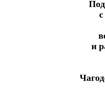
Под
с
в
и 
Чагод