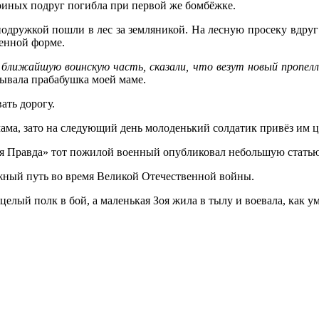
оиных подруг погибла при первой же бомбёжке.
 подружкой пошли в лес за земляникой. На лесную просеку вдру
енной форме.
в ближайшую воинскую часть, сказали, что везут новый пропел
зывала прабабушка моей маме.
ать дорогу.
 мама, зато на следующий день молоденький солдатик привёз им
ая Правда» тот пожилой военный опубликовал небольшую статью 
ажный путь во время Великой Отечественной войны.
 целый полк в бой, а маленькая Зоя жила в тылу и воевала, как ум