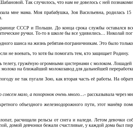
абановой. Так случилось, что нам не довелось с ней познакомить
азала мне мама. Моя прабабушка, Зоя Васильевна, родилась 15
ы.
ранице СССР и Польши. До конца срока службы оставался все
тические ручки. То-то в школе бы все удивились… Николай пог
дного шанса на жизнь ребятам-пограничникам. Это было только 
если не воевать, то хотя бы помогать тем, кто защищает Родину.
 телегу, гружёную огромными цистернами с молоком. Лошадей дл
я молоко на ближайший молокозавод для дальнейшей переработк
огоду не так пугали Зою, как вторая часть её работы. На обра
ло совсем мало, а похоронок очень много…
– рассказывала через мн
кретного объездного железнодорожного пути, этот манёвр помо
лопат, расчищали рельсы от снега и наледи. Летом девочки с
ой, домой девчонки бежали счастливые, у каждой дома был пир