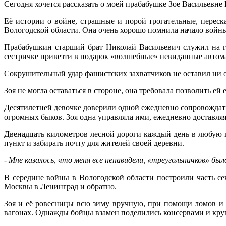
Сегодня хочется рассказать о моей прабабушке Зое Васильевне Ш
Её истории о войне, страшные и порой трогательные, переск
Вологодской области. Она очень хорошо помнила начало войн
Прабабушкин старший брат Николай Васильевич служил на г
сестричке привезти в подарок «волшебные» невиданные автома
Сокрушительный удар фашистских захватчиков не оставил ни о
Зоя не могла оставаться в стороне, она требовала позволить ей 
Десятилетней девочке доверили одной ежедневно сопровождать
огромных быков. Зоя одна управляла ими, ежедневно доставля
Двенадцать километров лесной дороги каждый день в любую п
пункт и забирать почту для жителей своей деревни.
- Мне казалось, что меня все ненавидели, «треугольничков» бы
В середине войны в Вологодской области построили часть се
Москвы в Ленинград и обратно.
Зоя и её ровесницы всю зиму вручную, при помощи ломов и 
вагонах. Однажды бойцы взамен поделились консервами и круп