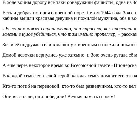
В ходе войны дорогу всё-таки обнаружили фашисты, одна из З
Есть и добрая история о военной поре. Летом 1944 года Зоя с
кабины вышли красивая девушка и пожилой мужчина, оба в во
- Было немножко страшновато, они спросили, как проехать 
залезли в кузов убедиться, что там именно пропеллер,
– расска
Зоя и её подружка сели в машину к военным и поехали показыв
Домой девочки вернулись уже затемно, и Зою очень ругала её
А ещё через некоторое время во Всесоюзной газете «Пионерск
В каждой семье есть свой герой, каждая семья помнит его отв
Кто-то погиб на передовой, кто-то был разведчиком, кто-то вёл
Они выстояли, они победили! Вечная память героям!