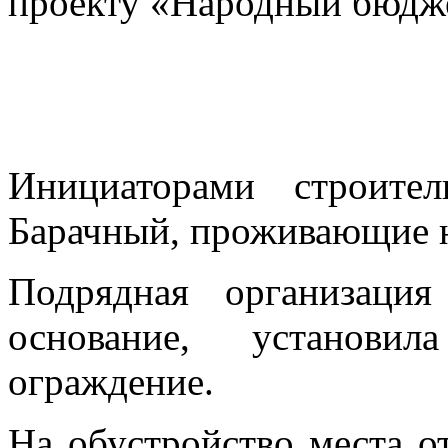
проекту «Народный бюдж
Инициаторами строите
Барачный, проживающие н
Подрядная организаци
основание, установи
ограждение.
На обустройство места о