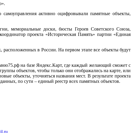
ю».
о самоуправления активно оцифровывали памятные объекты,
гни, мемориальные доски, бюсты Героев Советского Союза,
й координатор проекта «Историческая Память» партии «Единая
 расположенных в России. На первом этапе все объекты будут
мню75.рф на базе Яндекс.Карт, где каждый желающий сможет с
руппы объектов, чтобы только они отображались на карте, или
овые объекты, уточняться названия мест. В результате проекта
анных, по сути – единый реестр всех памятных объектов.
l.ru