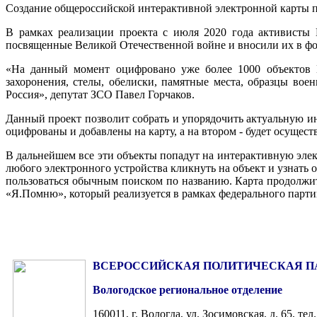
Создание общероссийской интерактивной электронной карты п
В рамках реализации проекта с июля 2020 года активисты
посвященные Великой Отечественной войне и вносили их в фо
«На данный момент оцифровано уже более 1000 объектов В
захоронения, стелы, обелиски, памятные места, образцы вое
Россия», депутат ЗСО Павел Горчаков.
Данный проект позволит собрать и упорядочить актуальную и
оцифрованы и добавлены на карту, а на втором - будет осущес
В дальнейшем все эти объекты попадут на интерактивную эле
любого электронного устройства кликнуть на объект и узнать
пользоваться обычным поиском по названию. Карта продолжит о
«Я.Помню», который реализуется в рамках федерального парти
ВСЕРОССИЙСКАЯ ПОЛИТИЧЕСКАЯ П
Вологодское региональное отделение
160011, г. Вологда, ул. Зосимовская, д. 65, те