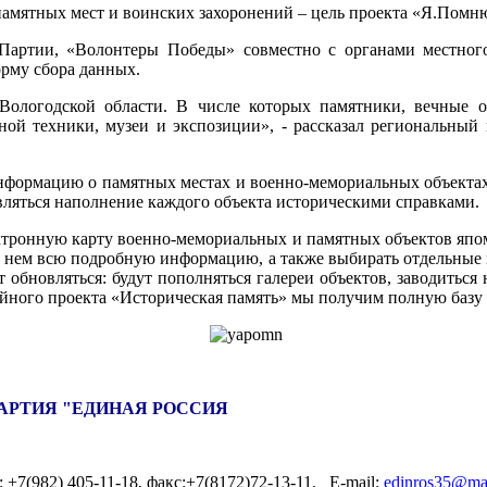
амятных мест и воинских захоронений – цель проекта «Я.Помн
 Партии, «Волонтеры Победы» совместно с органами местног
рму сбора данных.
ологодской области. В числе которых памятники, вечные о
нной техники, музеи и экспозиции», - рассказал региональны
нформацию о памятных местах и военно-мемориальных объектах,
твляться наполнение каждого объекта историческими справками.
ктронную карту военно-мемориальных и памятных объектов япо
 о нем всю подробную информацию, а также выбирать отдельные г
бновляться: будут пополняться галереи объектов, заводиться н
йного проекта «Историческая память» мы получим полную базу д
АРТИЯ "ЕДИНАЯ РОССИЯ
л.: +7(982) 405-11-18, факс:+7(8172)72-13-11, E-mail:
edinros35@mai