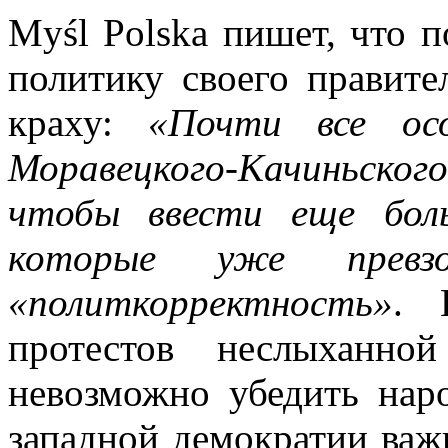
Myśl Polska пишет, что п
политику своего правител
краху:
«Почти все ос
Моравецкого-Качиньског
чтобы ввести еще боль
которые уже превз
«политкорректность»
. 
протестов неслыханн
невозможно убедить нар
западной демократии важ