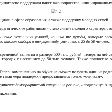
 единогласно поддержали пакет законопроектов, инициированн
иала в сфере образования, а также поддержку молодых семей.
агогическим работникам» стало снятие целевого характера с в
чшение жилищных условий, но и на те нужды, которые посч
 итогам отбора в текущем году, увеличено с 25 до 50 человек, -
еменной выплаты в размере 500 тыс. рублей. Теперь на неё см
х городах с населением до 50 тыс. человек. Также полностью 
еперь компенсацию на обучение сможет получить один из родите
ее такая мера поддержки предоставлялась только «очникам».
лучшение демографической ситуации в регионе,
- подчеркнул Анд
икования.