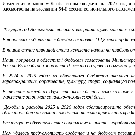
Изменения в закон «Об областном бюджете на 2025 год и
рассмотрены на заседании 54-й сессии регионального парламен
-Текущий год Вологодская область завершит с уменьшением с
В поправках собственные доходы составят 114,8 миллиарда ру
В нашем случае причиной стала неуплата налога на прибыль о
Наши поправки в областной бюджет согласованы Министерст
России Вологодчина занимает 19 место по уровню долговой уст
В 2024 и 2025 годах из областного бюджета активно напр
здравоохранение, образование, культуру, спорт, социальную по
В течение последних двух лет были сделаны колоссальные 
укрепление этой материально-технической базы.
-Доходы и расходы 2025 и 2026 годов сбалансированно обес
областной долг позволит нам дополнительно привлекать кре
Все текущие обязательства: социальные выплаты, заработн
Нам удалось предусмотреть средства и на бюджет развития,