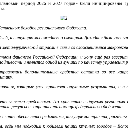
 плановый период 2026 и 2027 годов» были инициированы г
та.
обственных доходов регионального бюджета.
блей, и ситуацию мы ежедневно смотрим. Доходная база уменьши
т металлургической отрасли в связи со сложившимися макроэкон
вом финансов Российской Федерации, и хочу ещё раз завери
ойчивости и является одной из лучших по качеству управления 
авлялись дополнительные средства остатка во все направл
литику.
вливания, которые уже приносят ощутимые результаты, и в 
печены всеми средствами. По сравнению с другими регионами 
дитные ресурсы и запрашивать помощь федерального бюджета.
ые платы обеспечены средствами, текущие контракты, расчёт
 ведь мы подходим к юбилеям наших крупных городов – Вологд