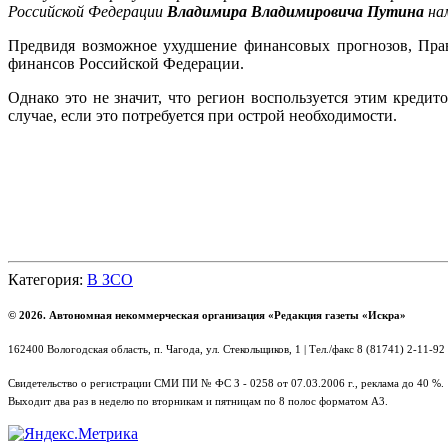
Российской Федерации
Владимира Владимировича Путина
нам
Предвидя возможное ухудшение финансовых прогнозов, Прав
финансов Российской Федерации.
Однако это не значит, что регион воспользуется этим креди
случае, если это потребуется при острой необходимости.
Категория:
В ЗСО
© 2026. Автономная некоммерческая организация «Редакция газеты «Искра»
162400 Вологодская область, п. Чагода, ул. Стекольщиков, 1 | Тел./факс 8 (81741) 2-11-92
Свидетельство о регистрации СМИ ПИ № ФС З - 0258 от 07.03.2006 г., реклама до 40 %.
Выходит два раз в неделю по вторникам и пятницам по 8 полос форматом А3.