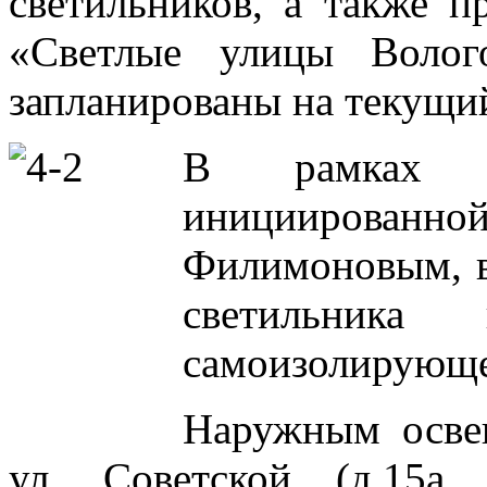
светильников, а также п
«Светлые улицы Волог
запланированы на текущий
В рамках ре
инициированно
Филимоновым, в
светильник
самоизолирующе
Наружным осве
ул. Советской (д.15а,