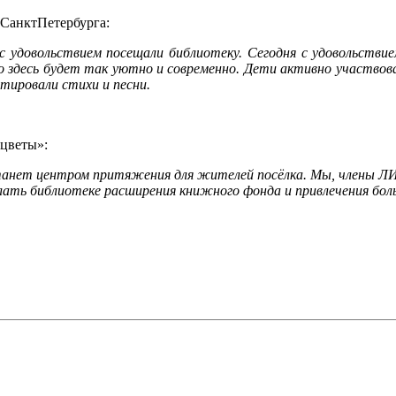
з СанктПетербурга:
с удовольствием посещали библиотеку. Сегодня с удовольствие
то здесь будет так уютно и современно. Дети активно участво
етировали стихи и песни.
 цветы»:
 станет центром притяжения для жителей посёлка. Мы, члены Л
елать библиотеке расширения книжного фонда и привлечения бол