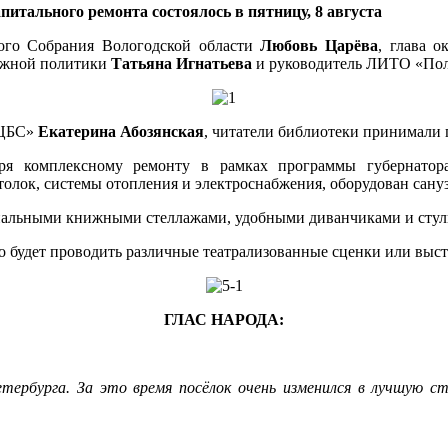
питального ремонта состоялось в пятницу, 8 августа
ного Собрания Вологодской области
Любовь Царёва
, глава 
дёжной политики
Татьяна Игнатьева
и руководитель ЛИТО «По
 ЦБС»
Екатерина Абозянская
, читатели библиотеки принимали 
аря комплексному ремонту в рамках программы губернато
толок, системы отопления и электроснабжения, оборудован сануз
альными книжными стеллажами, удобными диванчиками и стулья
 будет проводить различные театрализованные сценки или выст
ГЛАС НАРОДА:
тербурга. За это время посёлок очень изменился в лучшую ст