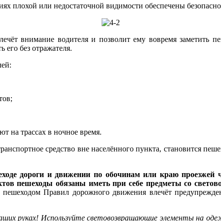
ях плохой или недостаточной видимости обеспечены безопасно
влечёт внимание водителя и позволит ему вовремя заметить п
 его без отражателя.
лей:
тов;
т на трассах в ночное время.
транспортное средство вне населённого пункта, становится пеше
еходе дороги и движении по обочинам или краю проезжей ч
ктов пешеходы обязаны иметь при себе предметы со свето
 пешеходом Правил дорожного движения влечёт предупрежден
ваших руках! Используйте световозвращающие элементы на одеж