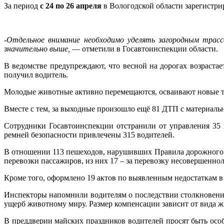
За период
с 24 по 26 апреля
в Вологодской области зарегистри
-Отдельное внимание необходимо уделять загородным трасс
значительно выше,
— отметили в Госавтоинспекции области.
В ведомстве предупреждают, что весной на дорогах возраст
получил водитель.
Молодые животные активно перемещаются, осваивают новые те
Вместе с тем, за выходные произошло ещё 81 ДТП с материал
Сотрудники Госавтоинспекции отстранили от управления 35 н
ремней безопасности привлечены 315 водителей.
В отношении 113 пешеходов, нарушивших Правила дорожного 
перевозки пассажиров, из них 17 – за перевозку несовершенно
Кроме того, оформлено 19 актов по выявленным недостаткам 
Инспекторы напомнили водителям о последствии столкновения 
ущерб животному миру. Размер компенсации зависит от вида ж
В преддверии майских праздников водителей просят быть ос