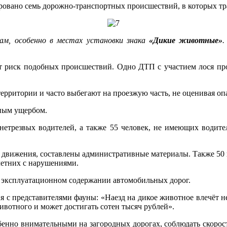
ровано семь дорожно-транспортных происшествий, в которых тр
ам, особенно в местах установки знака
«Дикие животные»
.
ает риск подобных происшествий. Одно ДТП с участием лося п
рритории и часто выбегают на проезжую часть, не оценивая опа
ьным ущербом.
етрезвых водителей, а также 55 человек, не имеющих водител
движения, составлены административные материалы. Также 50 в
летних с нарушениями.
в эксплуатационном содержании автомобильных дорог.
с представителями фауны: «Наезд на дикое животное влечёт не
ивотного и может достигать сотен тысяч рублей».
обенно внимательными на загородных дорогах, соблюдать скоро