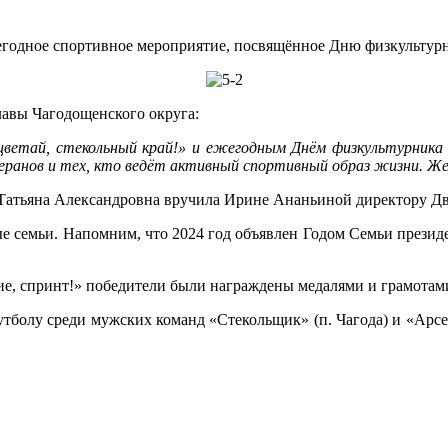
ежегодное спортивное мероприятие, посвящённое Дню физкультур
лавы Чагодощенского округа:
ветай, стекольный край!» и ежегодным Днём физкультурника 
анов и тех, кто ведёт активный спортивный образ жизни. Жел
Татьяна Александровна вручила Ирине Ананьиной директору Дво
ные семьи. Напомним, что 2024 год объявлен Годом Семьи през
ие, спринт!» победители были награждены медалями и грамотам
тболу среди мужских команд «Стекольщик» (п. Чагода) и «Арсен