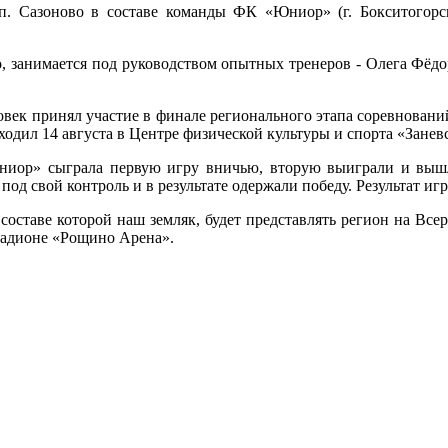
. Сазоново в составе команды ФК «Юниор» (г. Бокситогорск
, занимается под руководством опытных тренеров - Олега Фёд
век принял участие в финале регионального этапа соревновани
оходил 14 августа в Центре физической культуры и спорта «Зане
ниор» сыграла первую игру вничью, вторую выиграли и вышл
под свой контроль и в результате одержали победу. Результат игр
оставе которой наш земляк, будет представлять регион на Все
стадионе «Рощино Арена».