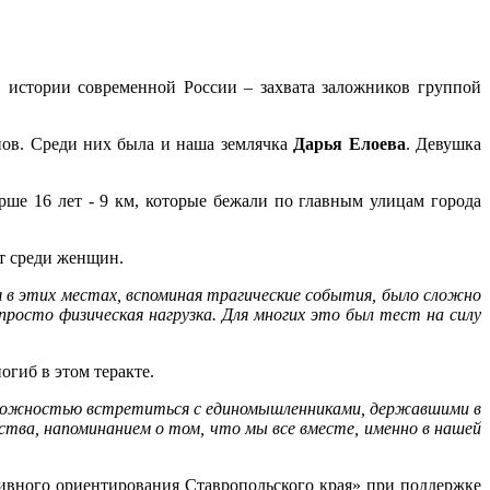
 истории современной России – захвата заложников группой
онов. Среди них была и наша землячка
Дарья Елоева
. Девушка
тарше 16 лет - 9 км, которые бежали по главным улицам города
ет среди женщин.
я в этих местах, вспоминая трагические события, было сложно
просто физическая нагрузка. Для многих это был тест на силу
огиб в этом теракте.
возможностью встретиться с единомышленниками, державшими в
ства, напоминанием о том, что мы все вместе, именно в нашей
ивного ориентирования Ставропольского края» при поддержке