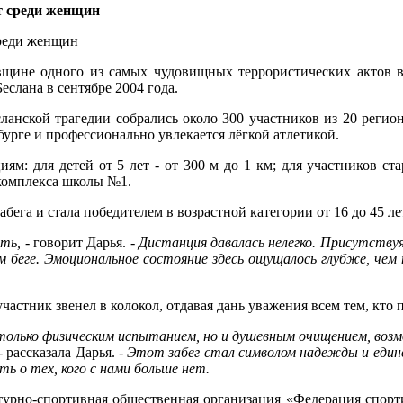
ет среди женщин
среди женщин
щине одного из самых чудовищных террористических актов в
еслана в сентябре 2004 года.
ланской трагедии собрались около 300 участников из 20 реги
урге и профессионально увлекается лёгкой атлетикой.
иям: для детей от 5 лет - от 300 м до 1 км; для участников с
 комплекса школы №1.
абега и стала победителем в возрастной категории от 16 до 45 л
ить,
- говорит Дарья.
- Дистанция давалась нелегко. Присутству
 беге. Эмоциональное состояние здесь ощущалось глубже, чем 
астник звенел в колокол, отдавая дань уважения всем тем, кто п
не только физическим испытанием, но и душевным очищением, 
- рассказала Дарья.
- Этот забег стал символом надежды и един
ть о тех, кого с нами больше нет.
турно-спортивная общественная организация «Федерация спорт